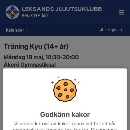
LEKSANDS JUJUTSUKLUBB
Kyu (14+ år)
Logga in
Kalender
Träning Kyu (14+ år)
Måndag 18 maj, 18:30-20:00
Åkerö Gymnastiksal
Samling: 18:30
Godkänn kakor
Vi använder oss av kakor (cookies) för att vår
webbplats ska fungera bra för dig. De används