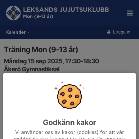
LEKSANDS JUJUTSUKLUBB
Mon (9-13 år)
Logga in
Kalender
Träning Mon (9-13 år)
Måndag 15 sep 2025, 17:30-18:30
Åkerö Gymnastiksal
Samling: 17:30
Godkänn kakor
Vi använder oss av kakor (cookies) för att vår
webbplats ska fungera bra för dig. De används