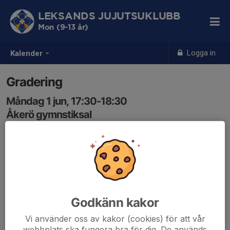
LEKSANDS JUJUTSUKLUBB
Mon (9-13 år)
Logga in
Kalender
Gradering
Måndag 1 jun, 17:30-18:30
Åkerö gymnstiksal
Samling: 17:30
Godkänn kakor
Vi använder oss av kakor (cookies) för att vår
webbplats ska fungera bra för dig. De används