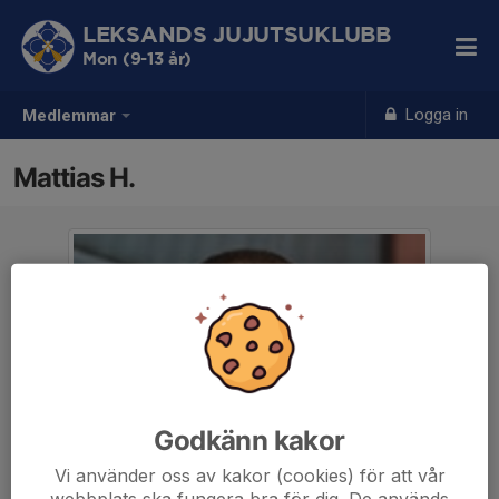
LEKSANDS JUJUTSUKLUBB
Mon (9-13 år)
Logga in
Medlemmar
Mattias H.
Godkänn kakor
Vi använder oss av kakor (cookies) för att vår
webbplats ska fungera bra för dig. De används