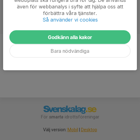
även för webbanalys i syfte att hjälpa oss att
förbättra våra tjänster.
Så använder vi cookies
Godkänn alla kakor
Titel
Instruktör, steg 3
Bara nödvändiga
Ålder
49 år
För
smarta
idrottsföreningar
Välj version:
Mobil
|
Desktop