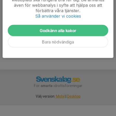
svaret hur många ni blir, det är ok att ta med någon
även för webbanalys i syfte att hjälpa oss att
syskon.
förbättra våra tjänster.
Så använder vi cookies
Om det blir dåligt väder byter vi plats till Carolines lada i
Östtjärna.
Godkänn alla kakor
Bara nödvändiga
För
smarta
idrottsföreningar
Välj version:
Mobil
|
Desktop