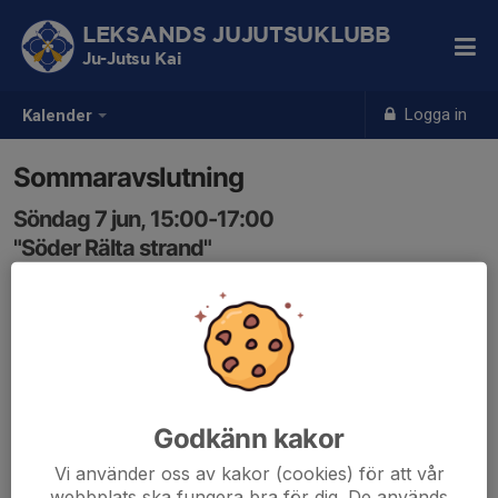
LEKSANDS JUJUTSUKLUBB
Ju-Jutsu Kai
Logga in
Kalender
Sommaravslutning
Söndag 7 jun, 15:00-17:00
"Söder Rälta strand"
Samling: 15:00
Traditionsenligt kör vi sommaravslutning i Söder Rälta
vid ångbåtsbryggan. Vi bjuder på lite mat och dryck och
lekar. Det kommer också finnas möjlighet att basta,
bada i uppvärmd tunna, samt doppa sig i älven.
Godkänn kakor
Svara senaste torsdag den 30/5 och meddela samtidigt
Vi använder oss av kakor (cookies) för att vår
om ni har några allergier eller liknande. Ange även i
webbplats ska fungera bra för dig. De används