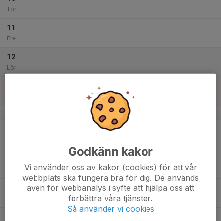
Tor
11
Fre
12
Lör
13
Sön
v.51
14
Mån
Godkänn kakor
15
Vi använder oss av kakor (cookies) för att vår
Tis
webbplats ska fungera bra för dig. De används
även för webbanalys i syfte att hjälpa oss att
16
förbättra våra tjänster.
Ons
Så använder vi cookies
17