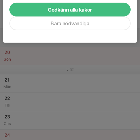
Tor
Godkänn alla kakor
18
Fre
Bara nödvändiga
19
Lör
20
Sön
v.52
21
Mån
22
Tis
23
Ons
24