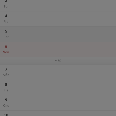
3
Tor
4
Fre
5
Lör
6
Sön
v.50
7
Mån
8
Tis
9
Ons
10