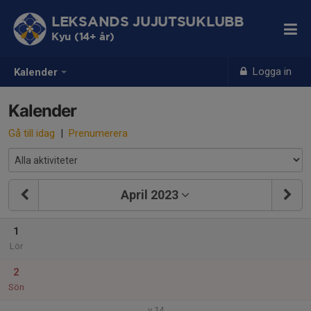
LEKSANDS JUJUTSUKLUBB
Kyu (14+ år)
Logga in
Kalender
Kalender
Gå till idag
|
Prenumerera
April 2023
1
Lör
2
Sön
v.14