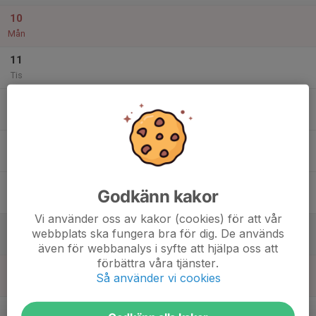
10
Mån
11
Tis
12
Ons
13
Tor
14
Godkänn kakor
Fre
Vi använder oss av kakor (cookies) för att vår
15
webbplats ska fungera bra för dig. De används
Lör
även för webbanalys i syfte att hjälpa oss att
förbättra våra tjänster.
16
Så använder vi cookies
Sön
v.16