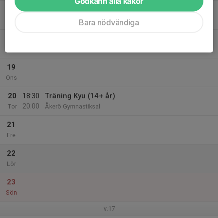
Godkänn alla kakor
17
18:30
Träning Kyu (14+ år)
20:00
Mån
Åkerö Gymnastiksal
Bara nödvändiga
18
Tis
19
Ons
20
18:30
Träning Kyu (14+ år)
20:00
Tor
Åkerö Gymnastiksal
21
Fre
22
Lör
23
Sön
v.17