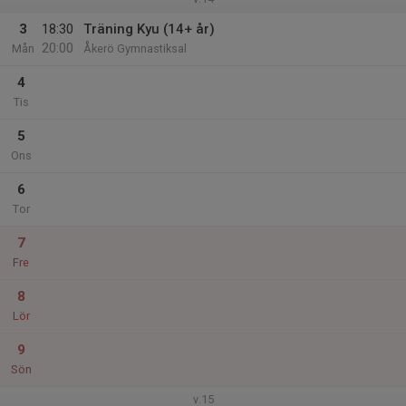
3
18:30
Träning Kyu (14+ år)
20:00
Mån
Åkerö Gymnastiksal
4
Tis
5
Ons
6
Tor
7
Fre
8
Lör
9
Sön
v.15