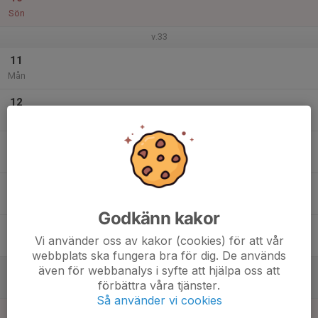
Sön
v.33
11
Mån
12
Tis
13
Ons
14
Tor
Godkänn kakor
15
Vi använder oss av kakor (cookies) för att vår
Fre
webbplats ska fungera bra för dig. De används
även för webbanalys i syfte att hjälpa oss att
16
förbättra våra tjänster.
Lör
Så använder vi cookies
17