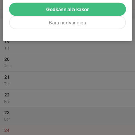
Sön
Godkänn alla kakor
v.34
Bara nödvändiga
18
Mån
19
Tis
20
Ons
21
Tor
22
Fre
23
Lör
24