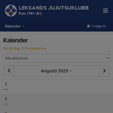
LEKSANDS JUJUTSUKLUBB
Kyu (14+ år)
Logga in
Kalender
Kalender
Gå till idag
|
Prenumerera
Augusti 2025
1
Fre
2
Lör