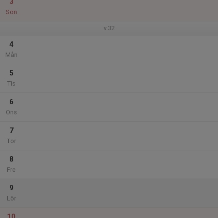
3
Sön
v.32
4
Mån
5
Tis
6
Ons
7
Tor
8
Fre
9
Lör
10