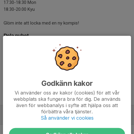
17.30-18.30 Mon
18.30-20.00 Kyu
Glöm inte att locka med en ny kompis!
Dela nyhet
Kommentarer
Godkänn kakor
Vi använder oss av kakor (cookies) för att vår
Tidigare nyheter
webbplats ska fungera bra för dig. De används
även för webbanalys i syfte att hjälpa oss att
förbättra våra tjänster.
Terminsstart
Så använder vi cookies
15 jan, 16:23
0
Inställd träning, torsdag 6/11!