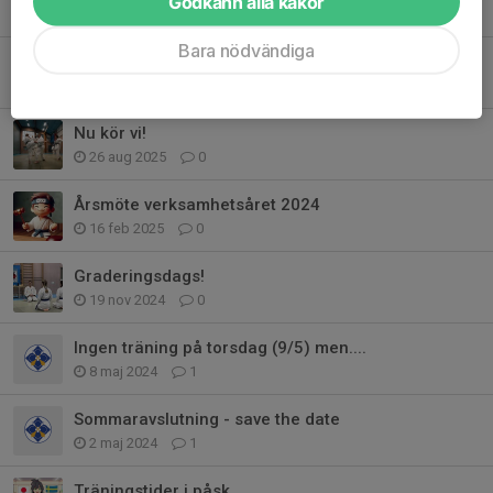
Godkänn alla kakor
5 nov 2025
0
Bara nödvändiga
Ledigt under höstlovet
19 okt 2025
0
Nu kör vi!
26 aug 2025
0
Årsmöte verksamhetsåret 2024
16 feb 2025
0
Graderingsdags!
19 nov 2024
0
Ingen träning på torsdag (9/5) men....
8 maj 2024
1
Sommaravslutning - save the date
2 maj 2024
1
Träningstider i påsk