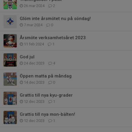
26 mar 2024
2
Glöm inte årsmötet nu på söndag!
7 mar 2024
0
Årsmöte verksamhetsåret 2023
11 feb 2024
1
God jul
24 dec 2023
4
Öppen matta på måndag
14 dec 2023
0
Grattis till nya kyu-grader
12 dec 2023
1
Grattis till nya mon-bälten!
12 dec 2023
1