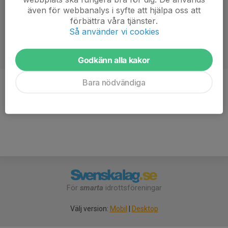
även för webbanalys i syfte att hjälpa oss att
förbättra våra tjänster.
Så använder vi cookies
Godkänn alla kakor
Bara nödvändiga
Titel
Ledamot
För
smarta
idrottsföreningar
Välj version:
Mobil
|
Desktop