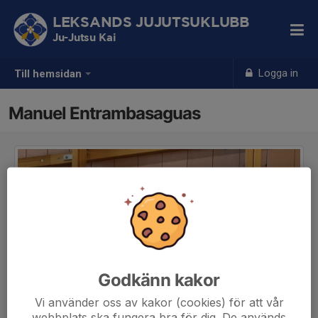
LEKSANDS JUJUTSUKLUBB
Ju-Jutsu Kai
Logga in
Till hemsidan
Manuel Entrambasaguas
Godkänn kakor
Vi använder oss av kakor (cookies) för att vår
webbplats ska fungera bra för dig. De används